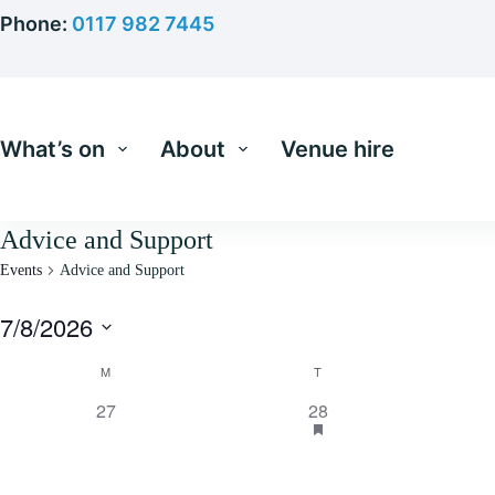
Skip
Phone:
0117 982 7445
to
content
What’s on
About
Venue hire
Advice and Support
Events
Advice and Support
7/8/2026
S
C
e
M
T
l
a
0
2
27
28
e
l
c
e
e
e
t
n
v
v
d
d
a
e
e
a