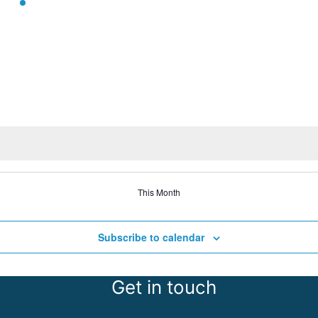
e
e
e
v
v
v
e
e
e
n
n
n
t
t
t
s
s
s
,
,
,
This Month
Subscribe to calendar
Get in touch