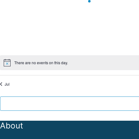
e
e
v
v
e
e
n
n
t
t
s
,
,
There are no events on this day.
Jul
About